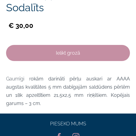
Sodalīts
€ 30,00
Ielikt grozā
Gaumīgi r
okām darināti pērļu auskari ar AAAA
augstas
kvalitātes 5 mm dabīgajām saldūdens pērlēm
un 18k apzeltītiem 21,5x2,5 mm riņķīšiem. Kopējais
garums – 3 cm.
PIESEKO MUMS