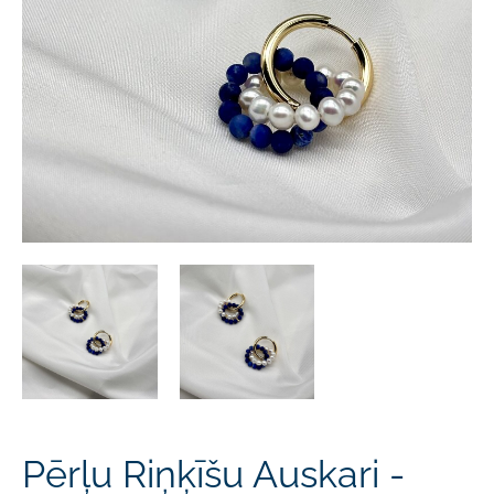
Pērļu Riņķīšu Auskari -