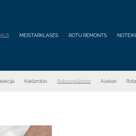
KALS
MEISTARKLASES
ROTU REMONTS
NOTEIK
lekcija
Kaklarotas
Rokassprādzes
Auskari
Rota