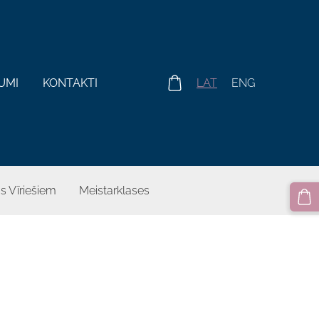
UMI
KONTAKTI
LAT
ENG
s Vīriešiem
Meistarklases