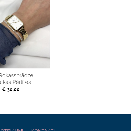
 Rokassprādze -
lkas Pērlītes
€ 30,00