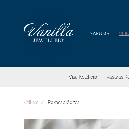
SĀKUMS
VEI
Visa Kolekcija
Vasaras Ko
Veikals
Rokassprādzes