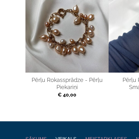
Pērļu Rokassprādze - Pērļu
Pērļu
Piekariņi
Sma
€ 40,00