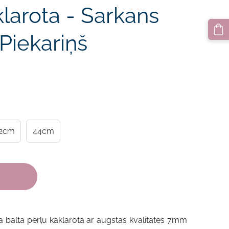
larota - Sarkans
 Piekariņš
2cm
44cm
ta
balta pērļu kaklarota ar augstas kvalitātes 7mm