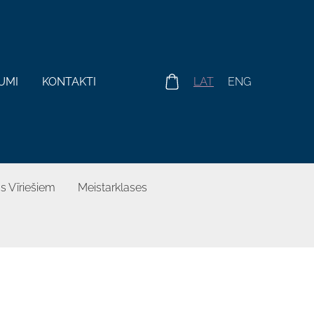
UMI
KONTAKTI
LAT
ENG
s Vīriešiem
Meistarklases