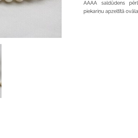
AAAA saldūdens pērlē
piekariņu
apzeltītā
ovāla