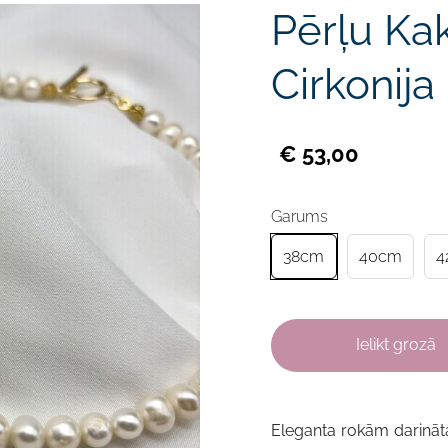
Pērļu Kak
Cirkonija
€ 53,00
Garums
38cm
40cm
4
Ielikt grozā
Eleganta
r
okām darinā