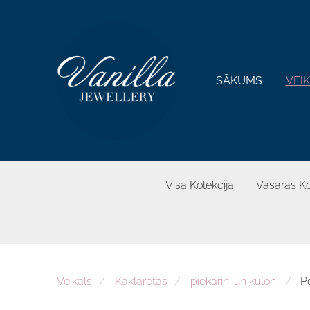
SĀKUMS
VEI
Visa Kolekcija
Vasaras Ko
Veikals
Kaklarotas
piekariņi un kuloni
P