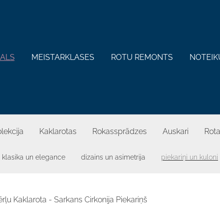
KALS
MEISTARKLASES
ROTU REMONTS
NOTEIK
lekcija
Kaklarotas
Rokassprādzes
Auskari
Rota
klasika un elegance
dizains un asimetrija
piekariņi un kuloni
ērļu Kaklarota - Sarkans Cirkonija Piekariņš