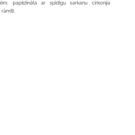
m, papildināta ar spīdīgu sarkanu cirkonija
 rāmītī.