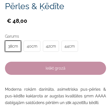
Pērles & Ķēdīte
€ 48,00
Garums
38cm
40cm
42cm
44cm
Ielikt grozā
Moderna
rokām darināta,
asimetriska pus-pērles &
pus-ķēdīte kaklarota ar
augstas kvalitātes
5mm AAAA
dabīgajām
saldūdens
pērlēm un 18k apzeltītu ķēdīti.