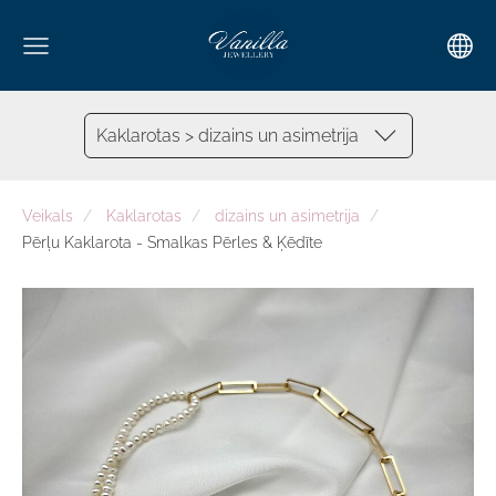
Kaklarotas > dizains un asimetrija
Veikals
Kaklarotas
dizains un asimetrija
Pērļu Kaklarota - Smalkas Pērles & Ķēdīte