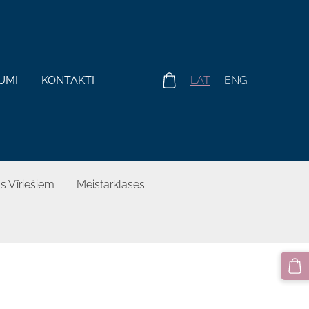
UMI
KONTAKTI
LAT
ENG
s Vīriešiem
Meistarklases