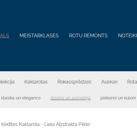
KALS
MEISTARKLASES
ROTU REMONTS
NOTEIK
lekcija
Kaklarotas
Rokassprādzes
Auskari
Rota
klasika un elegance
dizains un asimetrija
piekariņi un kuloni
Ķēdītes Kaklarota - Liela Abstrakta Pērle