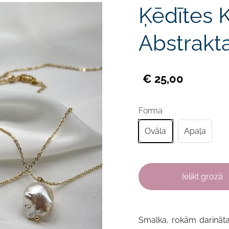
Ķēdītes K
Abstrakt
€ 25,00
Forma
Ovāla
Apaļa
Ielikt grozā
Smalka, rokām darināta 