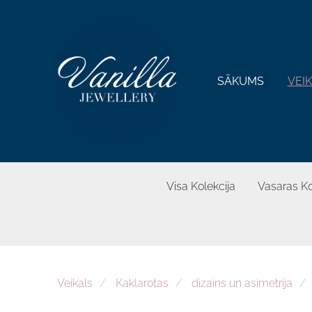
SĀKUMS
VEI
Visa Kolekcija
Vasaras Ko
Veikals
Kaklarotas
dizains un asimetrija