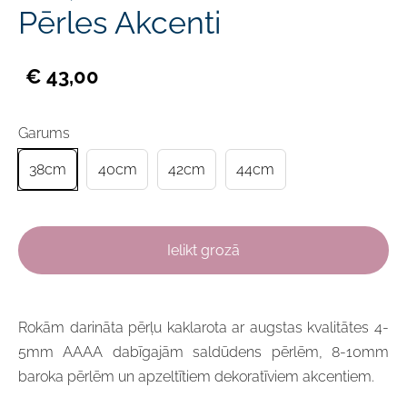
Pērles Akcenti
€ 43,00
Garums
38cm
40cm
42cm
44cm
Ielikt grozā
Rokām darināta
pērļu kaklarota ar augstas kvalitātes 4-
5mm AAAA dabīgajām saldūdens pērlēm, 8-10mm
baroka pērlēm un apzeltītiem dekoratīviem akcentiem.