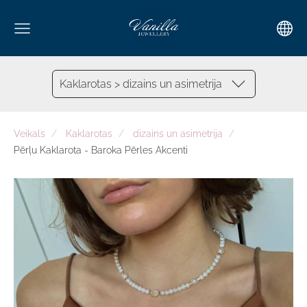
Kaklarotas > dizains un asimetrija
Veikals
Kaklarotas
dizains un asimetrija
Pērļu Kaklarota - Baroka Pērles Akcenti