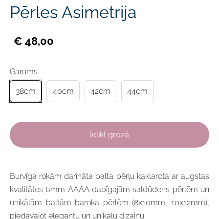
Pērles Asimetrija
€ 48,00
Garums
38cm
40cm
42cm
44cm
Ielikt grozā
Burvīga
rokām darināta
balta pērļu kaklarota ar augstas
kvalitātes 6mm AAAA dabīgajām saldūdens pērlēm un
unikālām baltām baroka pērlēm (8
x10mm,
10x12mm),
piedāvājot elegantu un u
nikālu dizainu.