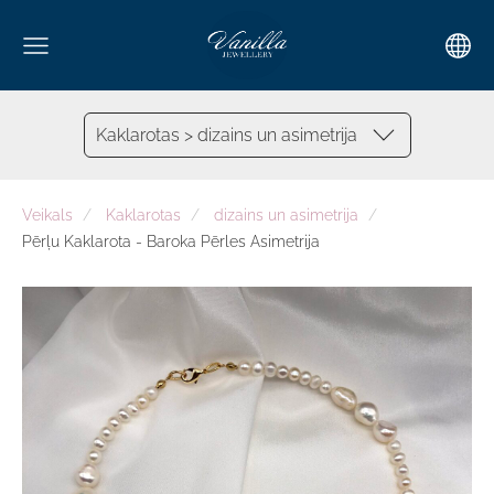
Kaklarotas > dizains un asimetrija
Veikals
Kaklarotas
dizains un asimetrija
Pērļu Kaklarota - Baroka Pērles Asimetrija