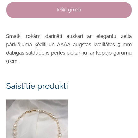
Ielikt grozā
Smalki
rokām darināti
auskari ar elegantu zelta
pārklājuma ķēdīti un
AAAA
augstas kvalitātes 5 mm
dabīgās saldūdens pērles piekariņu, ar kopējo garumu
9 cm.
Saistītie produkti