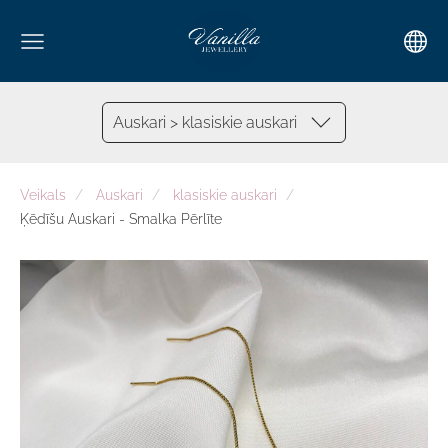
Auskari > klasiskie auskari
Veikals
Auskari
klasiskie auskari
Ķēdīšu Auskari - Smalka Pērlīte