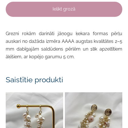
Ielikt grozā
Grezni rokām darināti j
āņogu ķekara formas pērļu
auskari
no dažāda izmēra
AAAA
augstas kvalitātes 2–5
mm dabīgajām saldūdens pērlēm
un 18k
apzeltītiem
āķīšiem,
ar kopējo garumu 5 cm.
Saistītie produkti