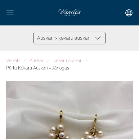
Auskari > ķekaru auskari
Veikals
Auskari
ķekaru auskari
Pērļu Ķekaru Auskari - Jāņogas